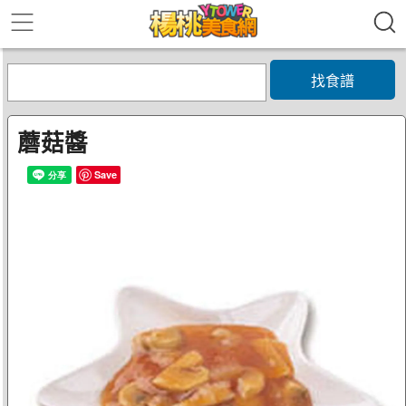
找食譜
蘑菇醬
Save