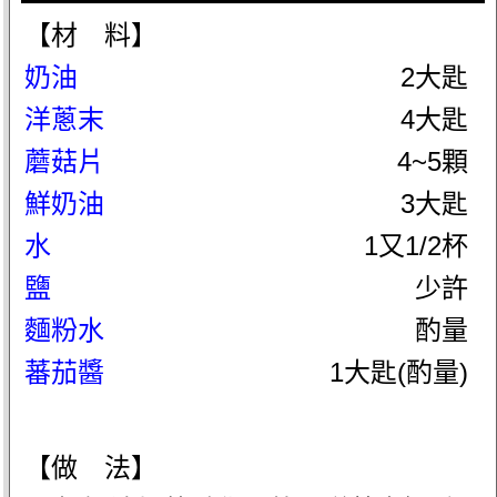
【材 料】
奶油
2大匙
洋蔥末
4大匙
蘑菇片
4~5顆
鮮奶油
3大匙
水
1又1/2杯
鹽
少許
麵粉水
酌量
蕃茄醬
1大匙(酌量)
【做 法】