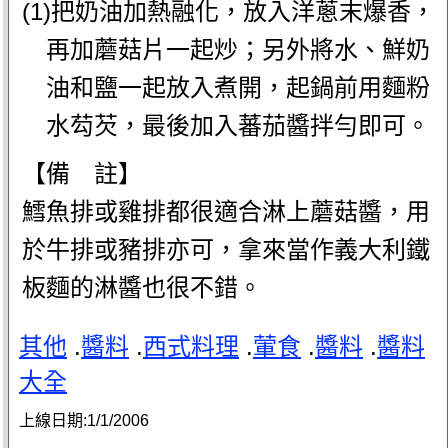
(1)把奶油加熱融化，放入洋蔥末爆香，
再加蘑菇片一起炒；另外將水、鮮奶
油和鹽一起放入煮開，起鍋前用麵粉
水芶芡，最後加入蕃茄醬拌勻即可。
【備 註】
鱈魚排或雞排都很適合淋上蘑菇醬，用
於牛排或豬排亦可，拿來當作義大利鐵
板麵的淋醬也很不錯。
其他
.
醬料
.
西式料理
.
葷食
.
醬料
.
醬料
大全
上線日期:
1/1/2006