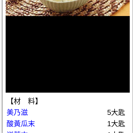
【材 料】
美乃滋
5大匙
酸黃瓜末
1大匙