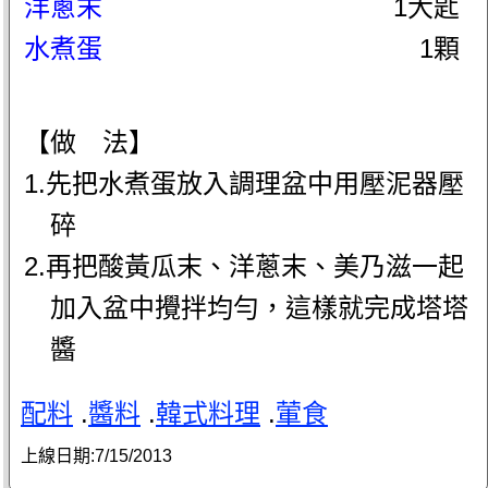
洋蔥末
1大匙
水煮蛋
1顆
【做 法】
1.先把水煮蛋放入調理盆中用壓泥器壓
碎
2.再把酸黃瓜末、洋蔥末、美乃滋一起
加入盆中攪拌均勻，這樣就完成塔塔
醬
配料
.
醬料
.
韓式料理
.
葷食
上線日期:
7/15/2013