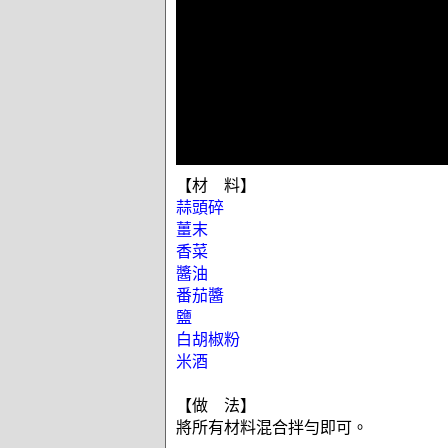
【材 料】
蒜頭碎
薑末
香菜
醬油
番茄醬
鹽
白胡椒粉
米酒
【做 法】
將所有材料混合拌勻即可。