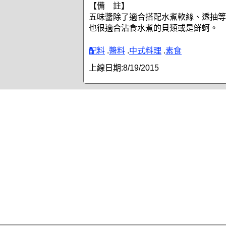
【備 註】
五味醬除了適合搭配水煮軟絲、透抽等
也很適合沾食水煮的貝類或是鮮蚵。
配料
.
醬料
.
中式料理
.
素食
上線日期:
8/19/2015