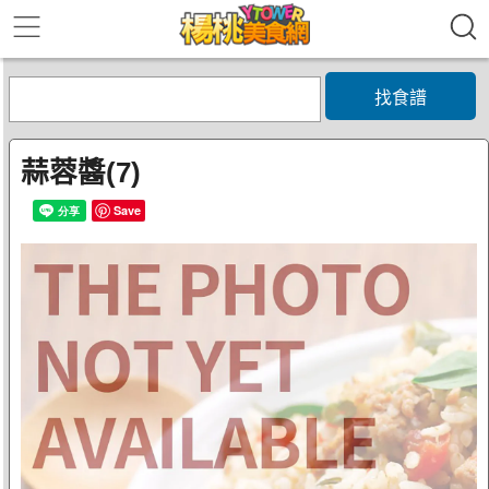
找食譜
蒜蓉醬(7)
Save