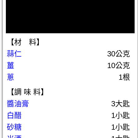
【材 料】
蒜仁
30公克
薑
10公克
蔥
1根
【調 味 料】
醬油膏
3大匙
白醋
1小匙
砂糖
1小匙