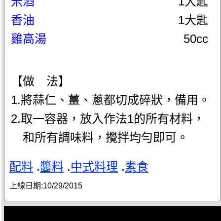
米酒
1大匙
香油
1大匙
雞高湯
50cc
【做 法】
1.將蒜仁、薑、蔥都切成碎狀，備用。
2.取一容器，放入作法1的所有材料，
和所有調味料，攪拌均勻即可。
配料
.
醬料
.
中式料理
.
素食
上線日期:
10/29/2015