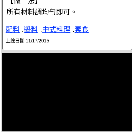
【做 法】
所有材料調均勻即可。
配料
.
醬料
.
中式料理
.
素食
上線日期:
11/17/2015