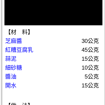
【材 料】
芝麻醬
30公克
紅糟豆腐乳
45公克
蒜泥
15公克
細砂糖
10公克
醬油
5公克
開水
15公克