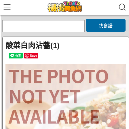
找食譜
酸菜白肉沾醬(1)
Save