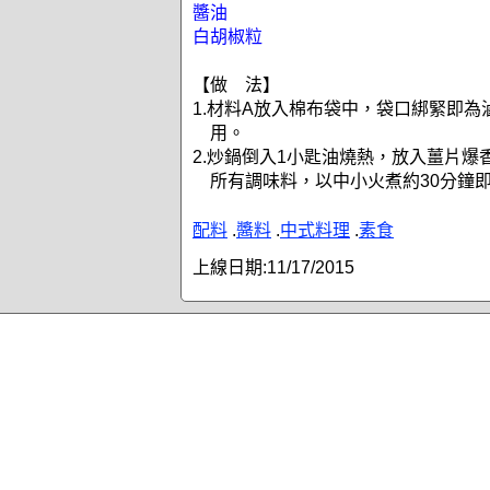
醬油
白胡椒粒
【做 法】
1.材料A放入棉布袋中，袋口綁緊即為
用。
2.炒鍋倒入1小匙油燒熱，放入薑片爆
所有調味料，以中小火煮約30分鐘
配料
.
醬料
.
中式料理
.
素食
上線日期:
11/17/2015