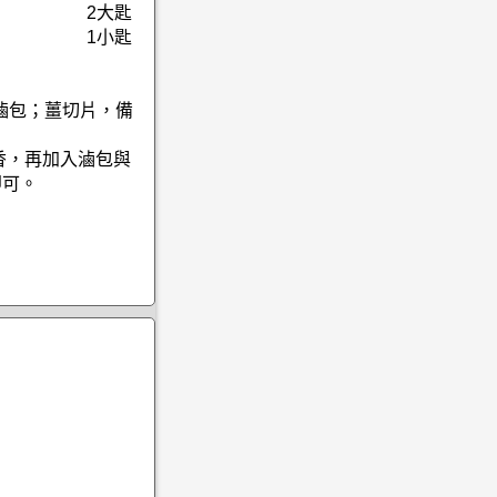
2大匙
1小匙
滷包；薑切片，備
香，再加入滷包與
即可。