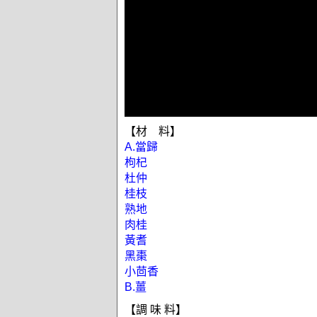
【材 料】
A.當歸
枸杞
杜仲
桂枝
熟地
肉桂
黃耆
黑棗
小茴香
B.薑
【調 味 料】