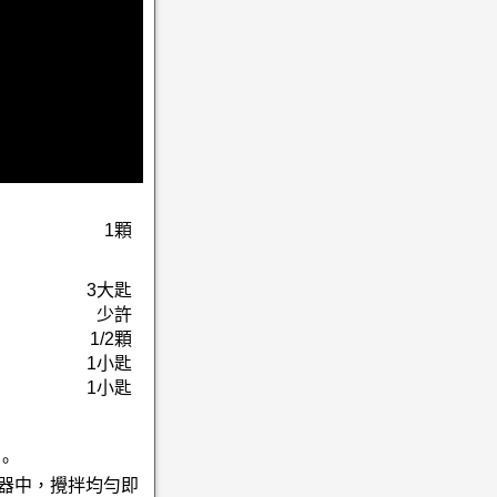
1顆
3大匙
少許
1/2顆
1小匙
1小匙
。
容器中，攪拌均勻即