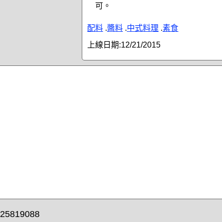
可。
配料
.
醬料
.
中式料理
.
素食
上線日期:
12/21/2015
25819088