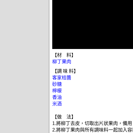
【材 料】
柳丁果肉
【調 味 料】
客家桔醬
砂糖
檸檬
香油
米酒
【做 法】
1.將柳丁去皮，切取出片狀果肉，備用
2.將柳丁果肉與所有調味料一起加入