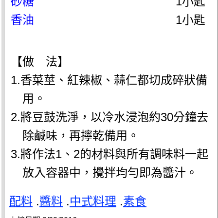
砂糖
1小匙
香油
1小匙
【做 法】
1.香菜莖、紅辣椒、蒜仁都切成碎狀備
用。
2.將豆鼓洗淨，以冷水浸泡約30分鐘去
除鹹味，再擰乾備用。
3.將作法1、2的材料與所有調味料一起
放入容器中，攪拌均勻即為醬汁。
配料
.
醬料
.
中式料理
.
素食