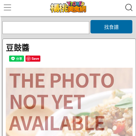
找食譜
豆鼓醬
Save