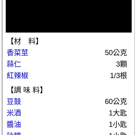
【材 料】
香菜莖
50公克
蒜仁
3顆
紅辣椒
1/3根
【調 味 料】
豆鼓
60公克
米酒
1大匙
醬油
1小匙