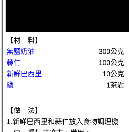
【材 料】
無鹽奶油
300公克
蒜仁
100公克
新鮮巴西里
10公克
鹽
1茶匙
【做 法】
1.新鮮巴西里和蒜仁放入食物調理機