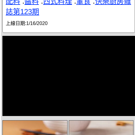
配料
.
醬料
.
西式料理
.
葷食
.
快樂廚房雜
誌第123期
上線日期:
1/16/2020