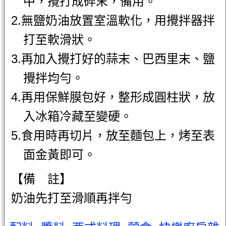
中，攪打成碎末，備用。
2.無鹽奶油放置室溫軟化，用攪拌器拌
打至軟滑狀。
3.再加入攪打好的蒜末、巴西里末、鹽
攪拌均勻。
4.再用保鮮膜包好，整形成圓柱狀，放
入冰箱冷藏至變硬。
5.食用時再切片，放至麵包上，烤至表
面金黃即可。
【備 註】
奶油先打至滑順再拌勻