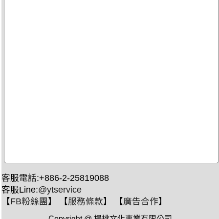
客服電話:+886-2-25819088
客服Line:
@ytservice
【
FB粉絲團
】 【
服務條款
】 【
廣告合作
】
Copyright @ 楊桃文化事業有限公司