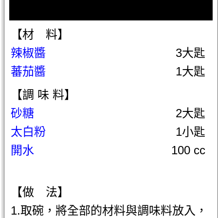
【材 料】
辣椒醬
3大匙
蕃茄醬
1大匙
【調 味 料】
砂糖
2大匙
太白粉
1小匙
開水
100 cc
【做 法】
1.取碗，將全部的材料與調味料放入，