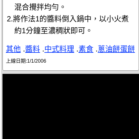
混合攪拌均勻。
2.將作法1的醬料倒入鍋中，以小火煮
約1分鐘至濃稠狀即可。
其他
.
醬料
.
中式料理
.
素食
.
蔥油餅蛋餅
上線日期:
1/1/2006