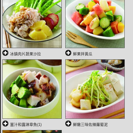
冰鎮肉片蔬果沙拉
鮮果拌黃瓜
薑汁和露淋章魚(1)
鮮嫩三味佐辣蘿蔔泥