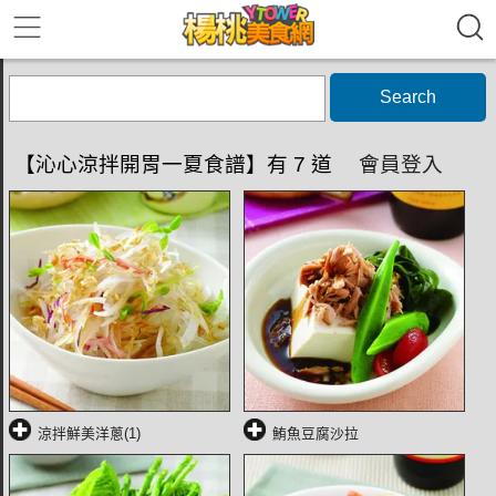
Search
【沁心涼拌開胃一夏食譜】有 7 道
會員登入
涼拌鮮美洋蔥(1)
鮪魚豆腐沙拉