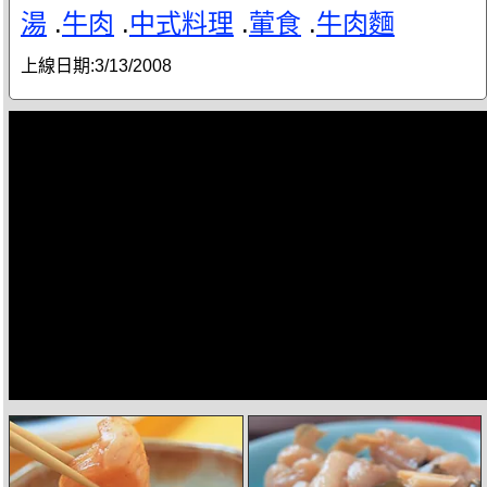
湯
.
牛肉
.
中式料理
.
葷食
.
牛肉麵
上線日期:
3/13/2008