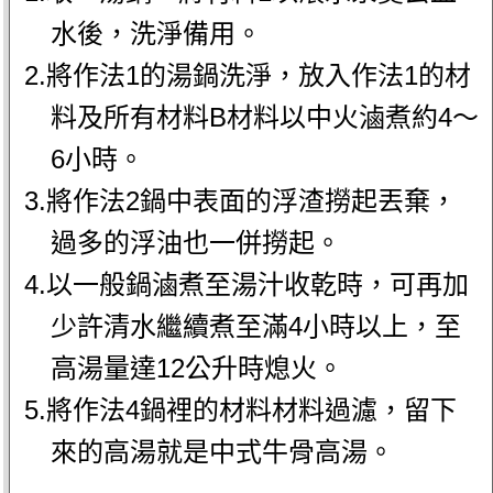
水後，洗淨備用。
2.將作法1的湯鍋洗淨，放入作法1的材
料及所有材料B材料以中火滷煮約4～
6小時。
3.將作法2鍋中表面的浮渣撈起丟棄，
過多的浮油也一併撈起。
4.以一般鍋滷煮至湯汁收乾時，可再加
少許清水繼續煮至滿4小時以上，至
高湯量達12公升時熄火。
5.將作法4鍋裡的材料材料過濾，留下
來的高湯就是中式牛骨高湯。