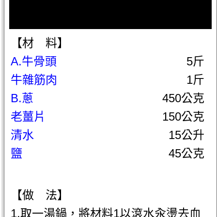
【材 料】
A.牛骨頭
5斤
牛雜筋肉
1斤
B.蔥
450公克
老薑片
150公克
清水
15公升
鹽
45公克
【做 法】
1.取一湯鍋，將材料1以滾水汆燙去血