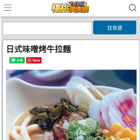
找食譜
日式味噌烤牛拉麵
Save