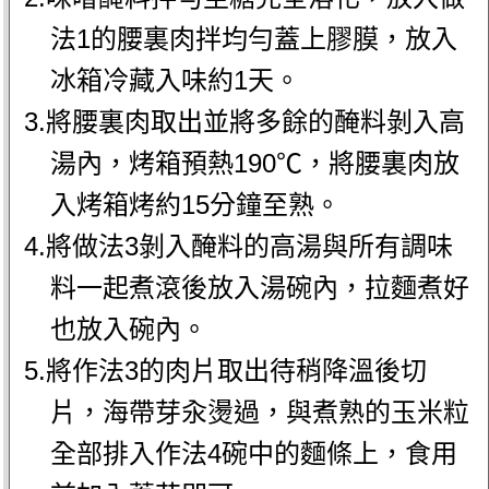
法1的腰裏肉拌均勻蓋上膠膜，放入
冰箱冷藏入味約1天。
3.將腰裏肉取出並將多餘的醃料剝入高
湯內，烤箱預熱190℃，將腰裏肉放
入烤箱烤約15分鐘至熟。
4.將做法3剝入醃料的高湯與所有調味
料一起煮滾後放入湯碗內，拉麵煮好
也放入碗內。
5.將作法3的肉片取出待稍降溫後切
片，海帶芽汆燙過，與煮熟的玉米粒
全部排入作法4碗中的麵條上，食用