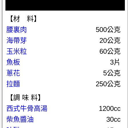
【材 料】
腰裏肉
500公克
海帶芽
20公克
玉米粒
60公克
魚板
3片
蔥花
5公克
拉麵
250公克
【調 味 料】
西式牛骨高湯
1200cc
柴魚醬油
30cc