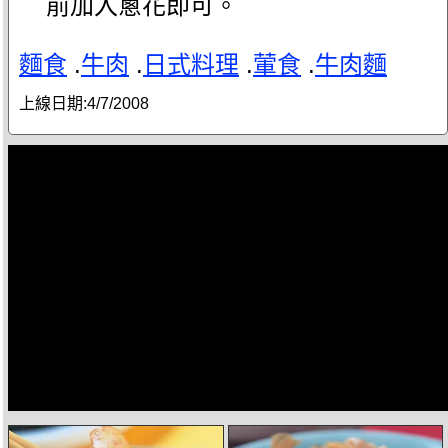
前加入蔥花即可。
麵食
.
牛肉
.
日式料理
.
葷食
.
牛肉麵
上線日期:
4/7/2008