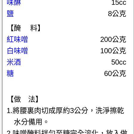
味醂
15cc
鹽
8公克
【醃 料】
紅味噌
200公克
白味噌
100公克
米酒
50cc
糖
60公克
【做 法】
1.將腰裏肉切成厚約3公分，洗淨擦乾
水分備用。
2.味噌醃料拌勻至糖完全溶化，放入做