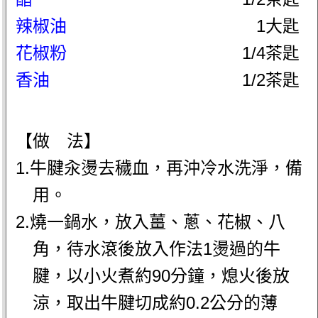
辣椒油
1大匙
花椒粉
1/4茶匙
香油
1/2茶匙
【做 法】
1.牛腱汆燙去穢血，再沖冷水洗淨，備
用。
2.燒一鍋水，放入薑、蔥、花椒、八
角，待水滾後放入作法1燙過的牛
腱，以小火煮約90分鐘，熄火後放
涼，取出牛腱切成約0.2公分的薄