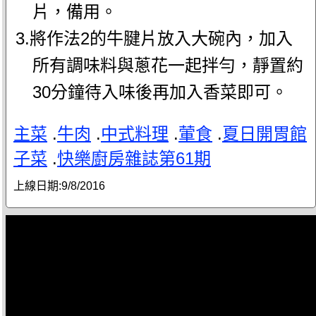
片，備用。
3.將作法2的牛腱片放入大碗內，加入
所有調味料與蔥花一起拌勻，靜置約
30分鐘待入味後再加入香菜即可。
主菜
.
牛肉
.
中式料理
.
葷食
.
夏日開胃館
子菜
.
快樂廚房雜誌第61期
上線日期:
9/8/2016