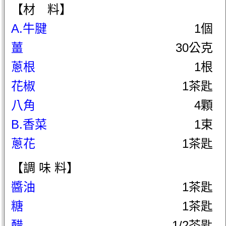
【材 料】
A.牛腱
1個
薑
30公克
蔥根
1根
花椒
1茶匙
八角
4顆
B.香菜
1束
蔥花
1茶匙
【調 味 料】
醬油
1茶匙
糖
1茶匙
醋
1/2茶匙