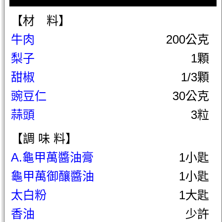
【材 料】
牛肉
200公克
梨子
1顆
甜椒
1/3顆
豌豆仁
30公克
蒜頭
3粒
【調 味 料】
A.龜甲萬醬油膏
1小匙
龜甲萬御釀醬油
1小匙
太白粉
1大匙
香油
少許