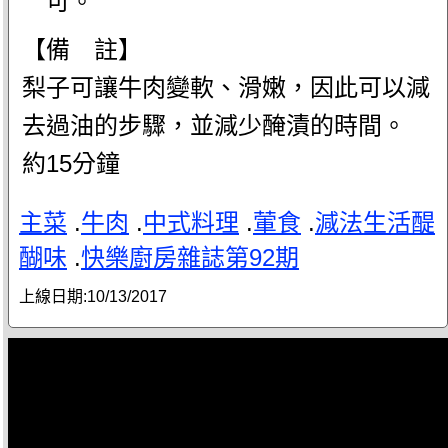
可。
【備 註】
梨子可讓牛肉變軟、滑嫩，因此可以減
去過油的步驟，並減少醃漬的時間。
約15分鐘
主菜
.
牛肉
.
中式料理
.
葷食
.
減法生活醍
醐味
.
快樂廚房雜誌第92期
上線日期:
10/13/2017