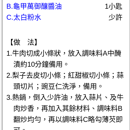
B.龜甲萬御釀醬油
1小匙
C.太白粉水
少許
【做 法】
1.牛肉切成小條狀，放入調味料A中醃
漬約10分鐘備用。
2.梨子去皮切小條；紅甜椒切小條；蒜
頭切片；豌豆仁洗淨，備用。
3.熱鍋，倒入少許油，放入蒜片、及牛
肉炒香，再加入其餘材料、調味料B
翻炒均勻，再以調味料C略勾薄芡即