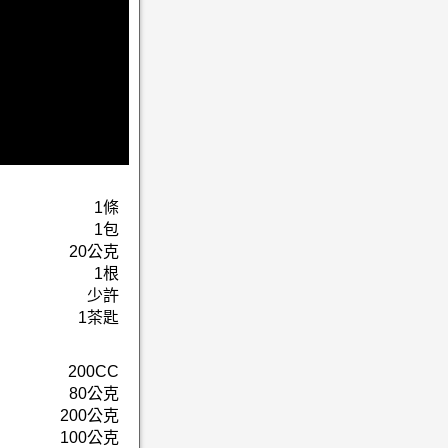
1條
1包
20公克
1根
少許
1茶匙
200CC
80公克
200公克
100公克