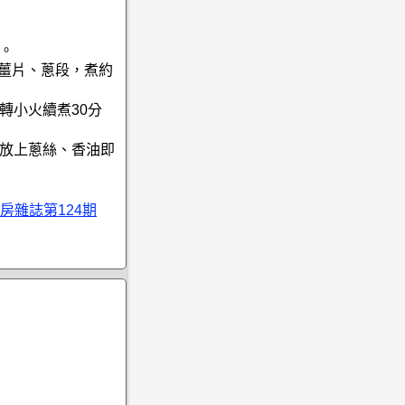
鐘。
、薑片、蔥段，煮約
轉小火續煮30分
片放上蔥絲、香油即
房雜誌第124期