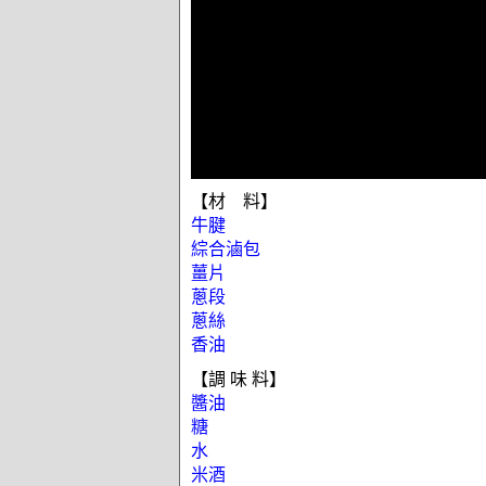
【材 料】
牛腱
綜合滷包
薑片
蔥段
蔥絲
香油
【調 味 料】
醬油
糖
水
米酒