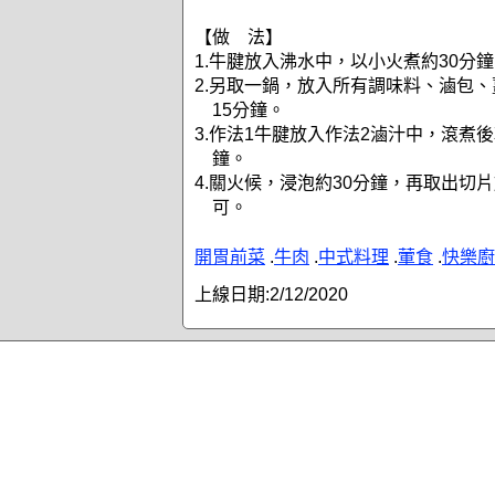
【做 法】
1.牛腱放入沸水中，以小火煮約30分
2.另取一鍋，放入所有調味料、滷包
15分鐘。
3.作法1牛腱放入作法2滷汁中，滾煮後
鐘。
4.關火候，浸泡約30分鐘，再取出切
可。
開胃前菜
.
牛肉
.
中式料理
.
葷食
.
快樂廚
上線日期:
2/12/2020