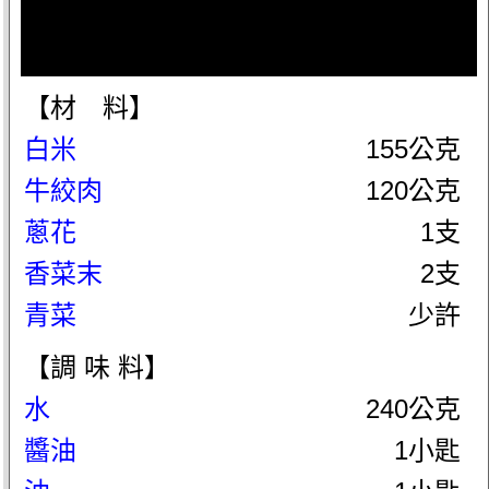
【材 料】
白米
155公克
牛絞肉
120公克
蔥花
1支
香菜末
2支
青菜
少許
【調 味 料】
水
240公克
醬油
1小匙