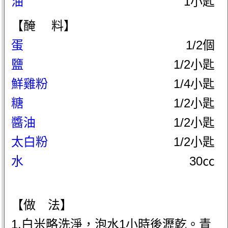
油
1小匙
【醃 料】
蛋
1/2個
鹽
1/2小匙
鮮雞粉
1/4小匙
糖
1/2小匙
醬油
1/2小匙
太白粉
1/2小匙
水
30㏄
【做 法】
1.白米略洗淨，泡水1小時後瀝乾。青