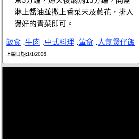
煮5分鐘，熄火後燜焗15分鐘，開蓋
淋上醬油並撒上香菜末及蔥花，排入
燙好的青菜即可。
飯食
.
牛肉
.
中式料理
.
葷食
.
人氣煲仔飯
上線日期:
1/1/2006