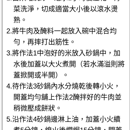
菜洗淨，切成適當大小後以滾水燙
熟。
2.將牛肉及醃料一起放入碗中混合均
勻，再摔打出筋性。
3.將作法1中泡好的米放入砂鍋中，加
水後加蓋以大火煮開（若水滿溢則將
蓋掀開或半開）。
4.待作法3砂鍋內水分燒乾後轉小火，
開蓋均勻舖上作法2醃拌好的牛肉並
稍微壓成餅狀。
5.沿作法4砂鍋邊淋上油，加蓋小火續