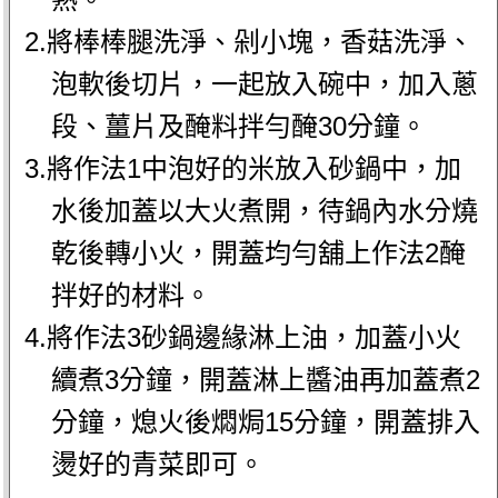
2.將棒棒腿洗淨、剁小塊，香菇洗淨、
泡軟後切片，一起放入碗中，加入蔥
段、薑片及醃料拌勻醃30分鐘。
3.將作法1中泡好的米放入砂鍋中，加
水後加蓋以大火煮開，待鍋內水分燒
乾後轉小火，開蓋均勻舖上作法2醃
拌好的材料。
4.將作法3砂鍋邊緣淋上油，加蓋小火
續煮3分鐘，開蓋淋上醬油再加蓋煮2
分鐘，熄火後燜焗15分鐘，開蓋排入
燙好的青菜即可。