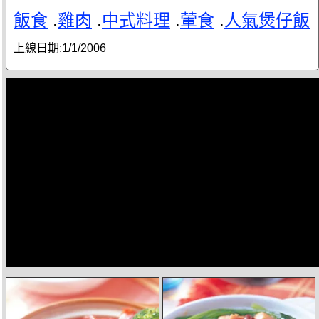
飯食
.
雞肉
.
中式料理
.
葷食
.
人氣煲仔飯
上線日期:
1/1/2006