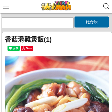
找食譜
香菇滑雞煲飯(1)
Save