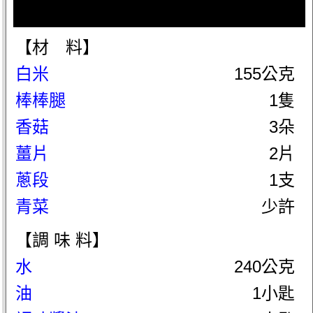
【材 料】
白米
155公克
棒棒腿
1隻
香菇
3朵
薑片
2片
蔥段
1支
青菜
少許
【調 味 料】
水
240公克
油
1小匙