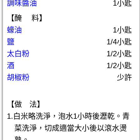
調味醬油
1小匙
【醃 料】
蠔油
1小匙
鹽
1/4小匙
太白粉
1/2小匙
酒
1/2小匙
胡椒粉
少許
【做 法】
1.白米略洗淨，泡水1小時後瀝乾。青
菜洗淨，切成適當大小後以滾水燙
熟。