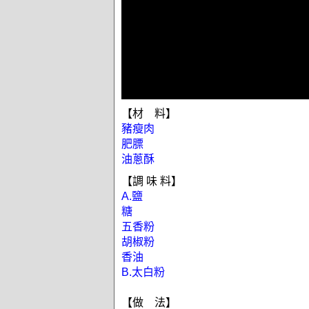
【材 料】
豬瘦肉
肥膘
油蔥酥
【調 味 料】
A.鹽
糖
五香粉
胡椒粉
香油
B.太白粉
【做 法】