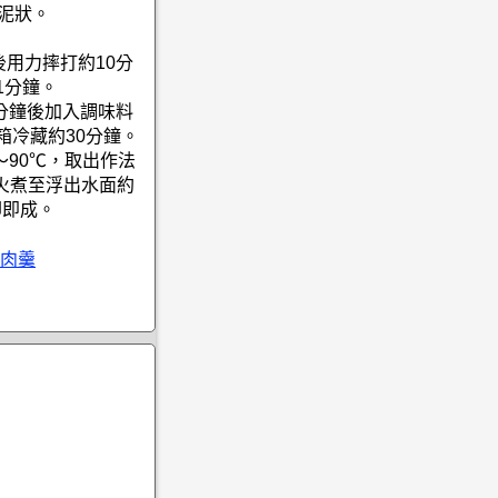
泥狀。
後用力摔打約10分
1分鐘。
3分鐘後加入調味料
箱冷藏約30分鐘。
～90℃，取出作法
火煮至浮出水面約
卻即成。
肉羹