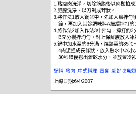
1.豬瘦肉洗淨，切除筋膜後以肉槌拍成
2.肥膘洗淨，以刀剁成茸狀。
3.將作法1放入鋼盆中，先加入鹽拌勻
鐘，再加入其餘調味料A繼續摔打約
4.將作法2加入作法3中拌勻，摔打約
B充分攪拌均勻，封上保鮮膜放入冰
5.鍋中加水至約6分滿，燒熱至約85℃
4肉泥捏成長條狀，放入熱水中以小
30秒鐘後撈出瀝乾水分，並放置冷
配料
.
豬肉
.
中式料理
.
葷食
.
超好吃魚翅
上線日期:
6/4/2007