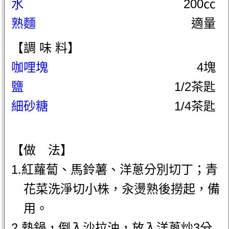
水
200㏄
熟麵
適量
【調 味 料】
咖哩塊
4塊
鹽
1/2茶匙
細砂糖
1/4茶匙
【做 法】
1.紅蘿蔔、馬鈴薯、洋蔥分別切丁；青
花菜洗淨切小株，汆燙熟後撈起，備
用。
2.熱鍋，倒入沙拉油，放入洋蔥炒3分