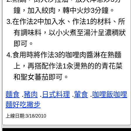
鐘，加入絞肉，轉中火炒3分鐘。
3.在作法2中加入水、作法1的材料、所
有調味料，以小火煮至湯汁呈濃稠狀
即可。
4.食用時將作法3的咖哩肉醬淋在熟麵
上，再搭配作法1汆燙熟的的青花菜
和聖女蕃茄即可。
麵食
.
豬肉
.
日式料理
.
葷食
.
咖哩飯咖哩
麵好吃撇步
上線日期:
3/18/2010