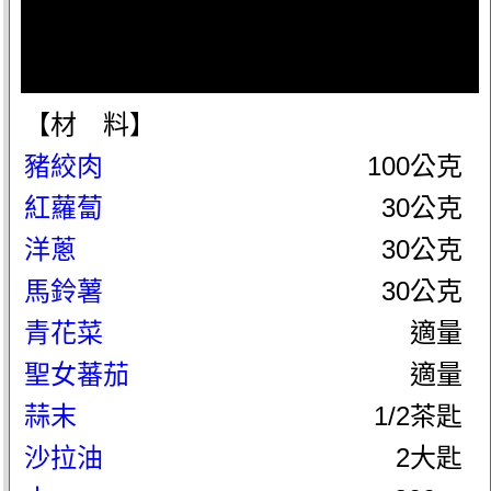
【材 料】
豬絞肉
100公克
紅蘿蔔
30公克
洋蔥
30公克
馬鈴薯
30公克
青花菜
適量
聖女蕃茄
適量
蒜末
1/2茶匙
沙拉油
2大匙