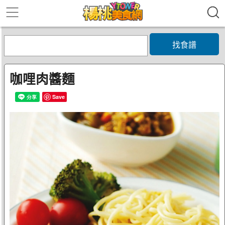
找食譜
咖哩肉醬麵
Save