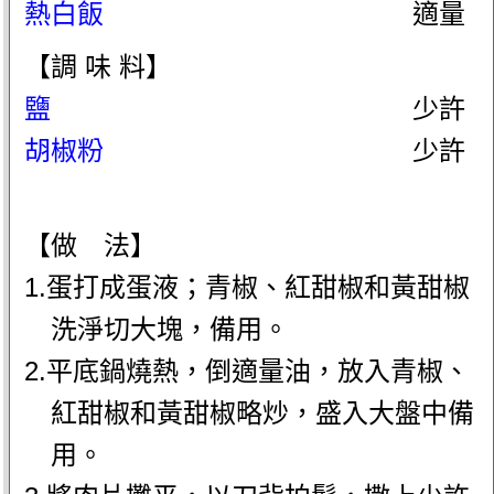
熱白飯
適量
【調 味 料】
鹽
少許
胡椒粉
少許
【做 法】
1.蛋打成蛋液；青椒、紅甜椒和黃甜椒
洗淨切大塊，備用。
2.平底鍋燒熱，倒適量油，放入青椒、
紅甜椒和黃甜椒略炒，盛入大盤中備
用。