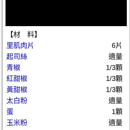
【材 料】
里肌肉片
6片
起司絲
適量
青椒
1/3顆
紅甜椒
1/3顆
黃甜椒
1/3顆
太白粉
適量
蛋
1顆
玉米粉
適量