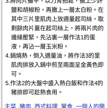
3.將肉片攤平，以刀背拍鬆，撒上少許
鹽和胡椒粉，再撒上一層太白粉。在
其中三片里肌肉上放適量起司絲，取
剩餘肉片蓋在起司絲上，將兩片肉的
邊緣壓緊，先沾裏一層作法1的蛋
液，再沾一層玉米粉。
4.鍋燒熱，倒入適量油，將作法3的里
肌肉排放入鍋中煎至兩面呈金黃色即
可。
5.作法2的大盤中盛入熱白飯和作法4的
豬排即可趁熱食用。
主菜
.
豬肉
.
西式料理
.
葷食
.
一個人的簡