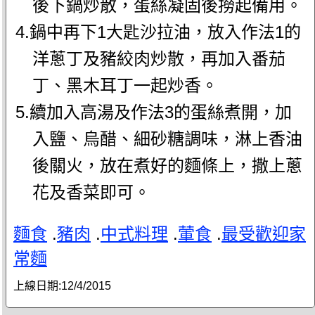
後下鍋炒散，蛋絲凝固後撈起備用。
4.鍋中再下1大匙沙拉油，放入作法1的
洋蔥丁及豬絞肉炒散，再加入番茄
丁、黑木耳丁一起炒香。
5.續加入高湯及作法3的蛋絲煮開，加
入鹽、烏醋、細砂糖調味，淋上香油
後關火，放在煮好的麵條上，撒上蔥
花及香菜即可。
麵食
.
豬肉
.
中式料理
.
葷食
.
最受歡迎家
常麵
上線日期:
12/4/2015