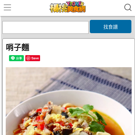
找食譜
哨子麵
Save