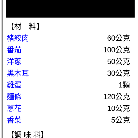
【材 料】
豬絞肉
60公克
番茄
100公克
洋蔥
50公克
黑木耳
30公克
雞蛋
1顆
麵條
120公克
蔥花
10公克
香菜
5公克
【調 味 料】