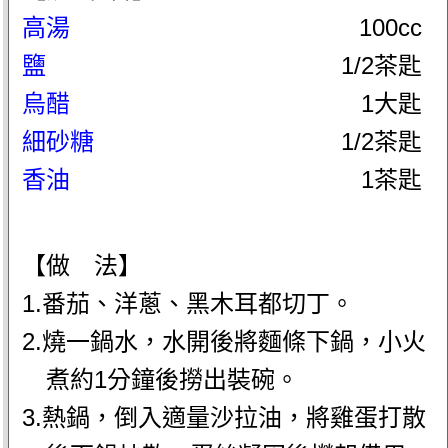
高湯
100cc
鹽
1/2茶匙
烏醋
1大匙
細砂糖
1/2茶匙
香油
1茶匙
【做 法】
1.番茄、洋蔥、黑木耳都切丁。
2.燒一鍋水，水開後將麵條下鍋，小火
煮約1分鐘後撈出裝碗。
3.熱鍋，倒入適量沙拉油，將雞蛋打散