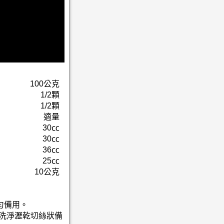
100公克
1/2顆
1/2顆
適量
30㏄
30㏄
36㏄
25㏄
10公克
勻備用。
蔥洗淨瀝乾切絲狀備