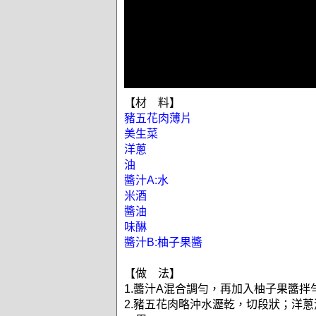
【材 料】
豬五花肉薄片
美生菜
洋蔥
油
醬汁A:水
米酒
醬油
味醂
醬汁B:柚子果醬
【做 法】
1.醬汁A混合調勻，再加入柚子果醬拌
2.豬五花肉略沖水瀝乾，切段狀；洋