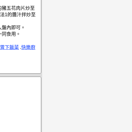
的豬五花肉片炒至
法1的醬汁拌炒至
入盤內即可。
一同食用。
胃下飯菜
.
快樂廚