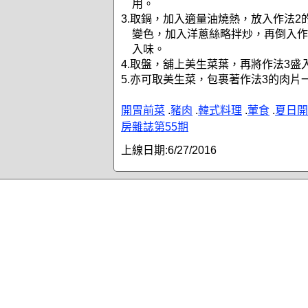
用。
3.取鍋，加入適量油燒熱，放入作法2
變色，加入洋蔥絲略拌炒，再倒入作
入味。
4.取盤，舖上美生菜葉，再將作法3盛
5.亦可取美生菜，包裹著作法3的肉片
開胃前菜
.
豬肉
.
韓式料理
.
葷食
.
夏日開
房雜誌第55期
上線日期:
6/27/2016