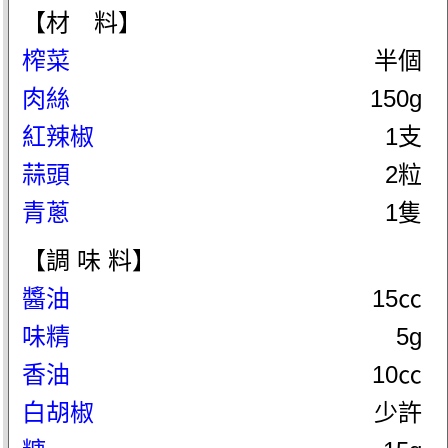
【材 料】
榨菜
半個
肉絲
150g
紅辣椒
1支
蒜頭
2粒
青蔥
1隻
【調 味 料】
醬油
15㏄
味精
5g
香油
10㏄
白胡椒
少許