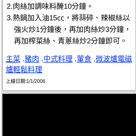
2.肉絲加調味料醃10分鐘。
3.熱鍋加入油15㏄，將蒜碎、辣椒絲以
強火炒1分鐘後，再加肉絲炒3分鐘，
再加榨菜絲、青蔥絲炒2分鐘即可。
主菜
.
豬肉
.
中式料理
.
葷食
.
微波爐電磁
爐輕鬆料理
上線日期:
1/1/2006