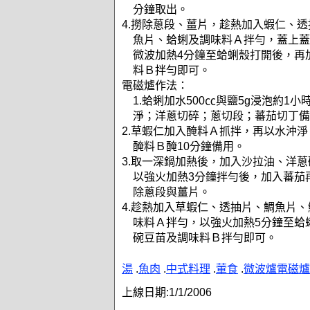
分鐘取出。
4.撈除蔥段、薑片，趁熱加入蝦仁、
魚片、蛤蜊及調味料Ａ拌勻，蓋上蓋
微波加熱4分鐘至蛤蜊殼打開後，再
料Ｂ拌勻即可。
電磁爐作法：
1.蛤蜊加水500㏄與鹽5g浸泡約1
淨；洋蔥切碎；蔥切段；蕃茄切丁備
2.草蝦仁加入醃料Ａ抓拌，再以水沖
醃料Ｂ醃10分鐘備用。
3.取一深鍋加熱後，加入沙拉油、洋
以強火加熱3分鐘拌勻後，加入蕃茄
除蔥段與薑片。
4.趁熱加入草蝦仁、透抽片、鯛魚片
味料Ａ拌勻，以強火加熱5分鐘至蛤
碗豆苗及調味料Ｂ拌勻即可。
湯
.
魚肉
.
中式料理
.
葷食
.
微波爐電磁爐
上線日期:
1/1/2006