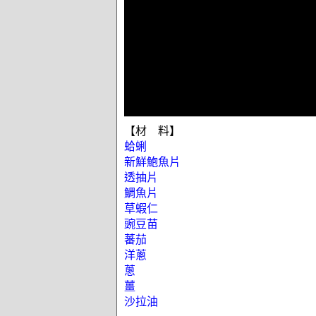
【材 料】
蛤蜊
新鮮鮑魚片
透抽片
鯛魚片
草蝦仁
豌豆苗
蕃茄
洋蔥
蔥
薑
沙拉油