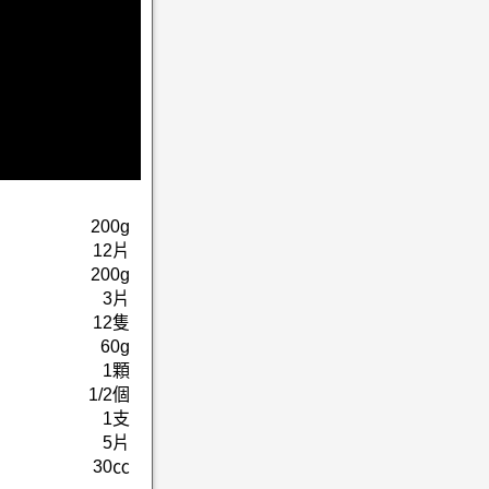
200g
12片
200g
3片
12隻
60g
1顆
1/2個
1支
5片
30㏄