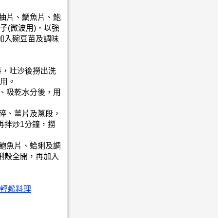
透抽片、鯛魚片、鮑
子(微波用)，以強
加入碗豆苗及調味
小時，吐沙後撈出洗
用。
淨、吸乾水分後，用
蔥碎、薑片及蔥段，
再拌炒1分鐘，撈
、鮑魚片、蛤蜊及調
蜊殼全開，再加入
輕鬆料理