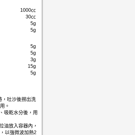
1000㏄
30㏄
5g
5g
5g
5g
3g
15g
5g
小時，吐沙後撈出洗
用。
淨、吸乾水分後，用
沙拉油放入容器內，
，以強微波加熱2