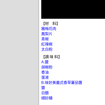
【材 料】
豬梅花肉
鳳梨片
青椒
紅辣椒
太白粉
【調 味 料】
A.鹽
胡椒粉
香油
蛋液
B.味好美義式香草蕃茄醬
鹽
白醋
細砂糖