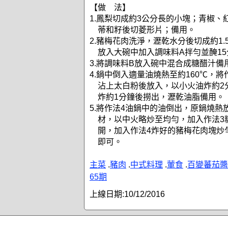
【做 法】
1.鳳梨切成約3公分長的小塊；青椒、
蒂和籽後切菱形片；備用。
2.豬梅花肉洗淨，瀝乾水分後切成約1
放入大碗中加入調味料A拌勻並醃1
3.將調味料B放入碗中混合成糖醋汁備
4.鍋中倒入適量油燒熱至約160℃，
沾上太白粉後放入，以小火油炸約2
炸約1分鐘後撈出，瀝乾油脂備用。
5.將作法4油鍋中的油倒出，原鍋燒熱
材，以中火略炒至均勻，加入作法3
開，加入作法4炸好的豬梅花肉塊炒
即可。
主菜
.
豬肉
.
中式料理
.
葷食
.
百變蕃茄醬
65期
上線日期:
10/12/2016