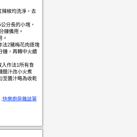
紅辣椒均洗淨，去
.5公分長的小塊，
5分鐘備用。
用。
將作法2豬梅花肉逐塊
分鐘，再轉中火續
放入作法1所有食
糖醋汁改小火煮
勻至醬汁略為收乾
.
快樂廚房雜誌第