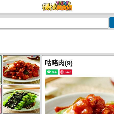
咕咾肉(9)
Save