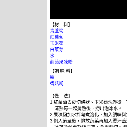
【材 料】
青蘆筍
紅蘿蔔
玉米筍
白菜芽
水
蒟蒻果凍粉
【調 味 料】
鹽
香菇粉
【做 法】
1.紅蘿蔔去皮切條狀、玉米筍洗淨燙
清熟筍一起燙熟後，撈出泡冰水。
2.果凍粉加水拌勻煮溶化，加入調味料
3.倒入適量後，排放蔬菜再加入燙汁