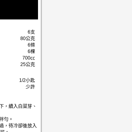
6支
80公克
6條
6棵
700㏄
25公克
1/2小匙
少許
一下，續入白菜芽、
拌勻。
蓋過，待冷卻後放入