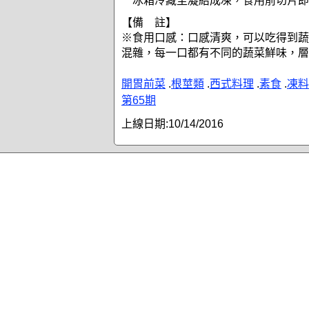
冰箱冷藏至凝結成凍，食用前切片即
【備 註】
※食用口感：口感清爽，可以吃得到蔬
混雜，每一口都有不同的蔬菜鮮味，層
開胃前菜
.
根莖類
.
西式料理
.
素食
.
凍料
第65期
上線日期:
10/14/2016