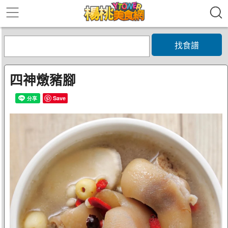
找食譜
四神燉豬腳
Save