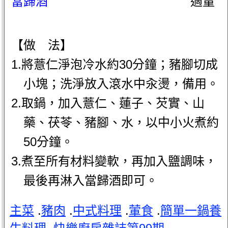
當歸酒
適量
【做 法】
1.將薏仁淨泡冷水約30分鐘；豬腳切成
小塊；洗淨放入滾水中汆燙，備用。
2.取鍋，加入薏仁、蓮子、芡實、山
藥、茯苓、豬腳、水，以中小火煮約
50分鐘。
3.煮至所有材料變軟，再加入鹽調味，
最後再淋入當歸酒即可。
主菜
.
豬肉
.
中式料理
.
葷食
.
簡單一鍋養