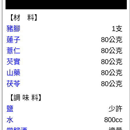
【材 料】
豬腳
1支
蓮子
80公克
薏仁
80公克
芡實
80公克
山藥
80公克
茯苓
80公克
【調 味 料】
鹽
少許
水
800cc