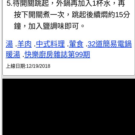
5.待開關跳起，外鍋再加入1杯水，再
按下開關煮一次，跳起後續燜約15分
鐘，加入鹽調味即可。
湯
.
羊肉
.
中式料理
.
葷食
.
32道簡易電鍋
暖湯
.
快樂廚房雜誌第99期
上線日期:
12/19/2018