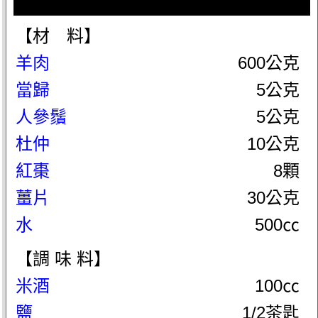
【材 料】
羊肉
600公克
當歸
5公克
人參鬚
5公克
杜仲
10公克
紅棗
8顆
薑片
30公克
水
500㏄
【調 味 料】
米酒
100㏄
鹽
1/2茶匙