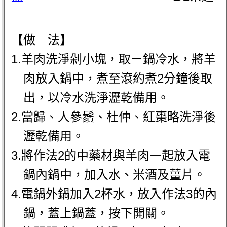
【做 法】
1.羊肉洗淨剁小塊，取ㄧ鍋冷水，將羊
肉放入鍋中，煮至滾約煮2分鐘後取
出，以冷水洗淨瀝乾備用。
2.當歸、人參鬚、杜仲、紅棗略洗淨後
瀝乾備用。
3.將作法2的中藥材與羊肉一起放入電
鍋內鍋中，加入水、米酒及薑片。
4.電鍋外鍋加入2杯水，放入作法3的內
鍋，蓋上鍋蓋，按下開關。