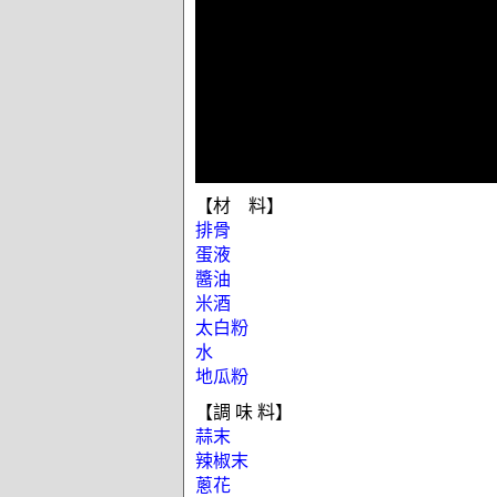
【材 料】
排骨
蛋液
醬油
米酒
太白粉
水
地瓜粉
【調 味 料】
蒜末
辣椒末
蔥花