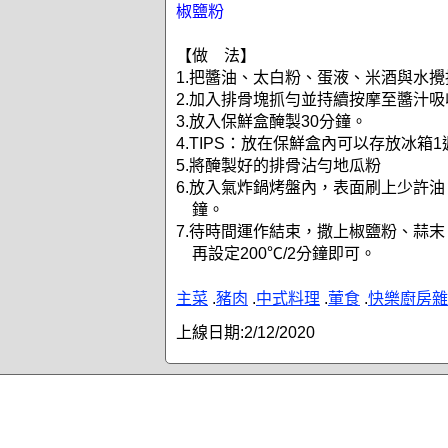
椒鹽粉
【做 法】
1.把醬油、太白粉、蛋液、米酒與水
2.加入排骨塊抓勻並持續按摩至醬汁吸
3.放入保鮮盒醃製30分鐘。
4.TIPS：放在保鮮盒內可以存放冰箱
5.將醃製好的排骨沾勻地瓜粉
6.放入氣炸鍋烤盤內，表面刷上少許油，
鐘。
7.待時間運作結束，撒上椒鹽粉、蒜
再設定200℃/2分鐘即可。
主菜
.
豬肉
.
中式料理
.
葷食
.
快樂廚房雜
上線日期:
2/12/2020