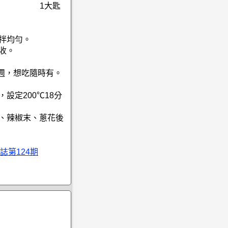
1大匙
攪拌均勻。
收。
1週，想吃隨時有。
設定200℃18分
末、辣椒末、蔥花後
誌第124期