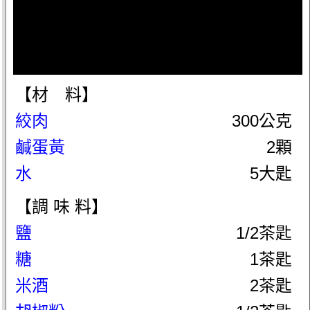
【材 料】
絞肉
300公克
鹹蛋黃
2顆
水
5大匙
【調 味 料】
鹽
1/2茶匙
糖
1茶匙
米酒
2茶匙