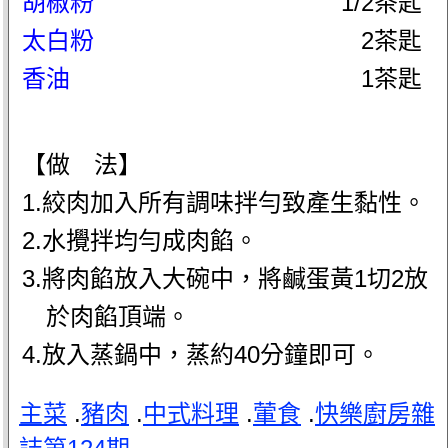
胡椒粉
1/2茶匙
太白粉
2茶匙
香油
1茶匙
【做 法】
1.絞肉加入所有調味拌勻致產生黏性。
2.水攪拌均勻成肉餡。
3.將肉餡放入大碗中，將鹹蛋黃1切2放
於肉餡頂端。
4.放入蒸鍋中，蒸約40分鐘即可。
主菜
.
豬肉
.
中式料理
.
葷食
.
快樂廚房雜