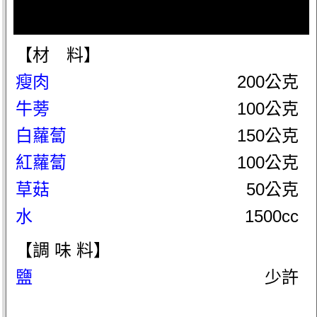
【材 料】
瘦肉
200公克
牛蒡
100公克
白蘿蔔
150公克
紅蘿蔔
100公克
草菇
50公克
水
1500cc
【調 味 料】
鹽
少許