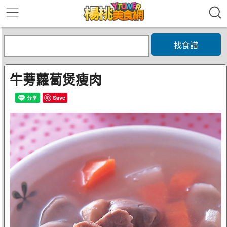
找食譜
牛蒡蘿蔔煲瘦肉
Save