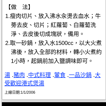
【做 法】
1.瘦肉切片、放入沸水汆燙去血水；牛
蒡去皮、切片；紅蘿蔔、白蘿蔔洗
淨、去皮後切成塊狀，備用。
2.取一砂鍋，放入水1500cc，以大火煮
沸後，放入全部的材料，轉小火煮約
1小時，起鍋前加入鹽調味即可。
湯
.
豬肉
.
中式料理
.
葷食
.
一品沙鍋
.
大
受歡迎港式煲湯
上線日期:
1/1/2006