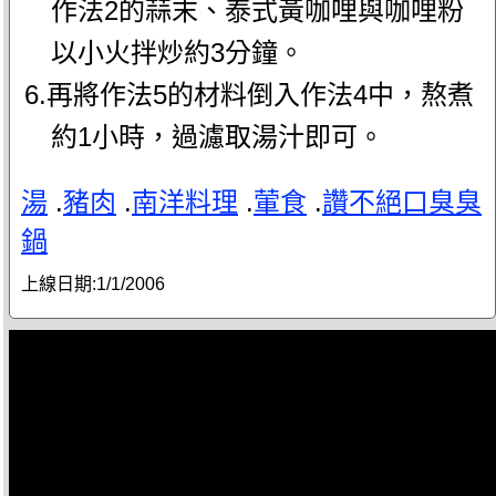
作法2的蒜末、泰式黃咖哩與咖哩粉
以小火拌炒約3分鐘。
6.再將作法5的材料倒入作法4中，熬煮
約1小時，過濾取湯汁即可。
湯
.
豬肉
.
南洋料理
.
葷食
.
讚不絕口臭臭
鍋
上線日期:
1/1/2006