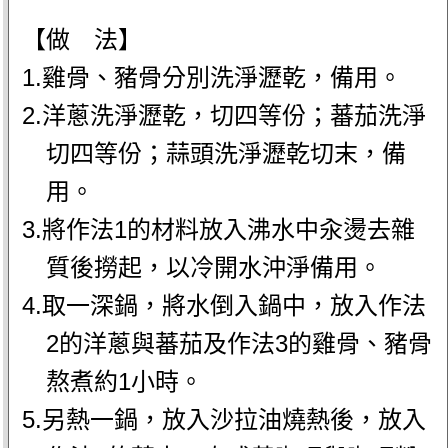
【做 法】
1.雞骨、豬骨分別洗淨瀝乾，備用。
2.洋蔥洗淨瀝乾，切四等份；蕃茄洗淨
切四等份；蒜頭洗淨瀝乾切末，備
用。
3.將作法1的材料放入沸水中汆燙去雜
質後撈起，以冷開水沖淨備用。
4.取一深鍋，將水倒入鍋中，放入作法
2的洋蔥與蕃茄及作法3的雞骨、豬骨
熬煮約1小時。
5.另熱一鍋，放入沙拉油燒熱後，放入