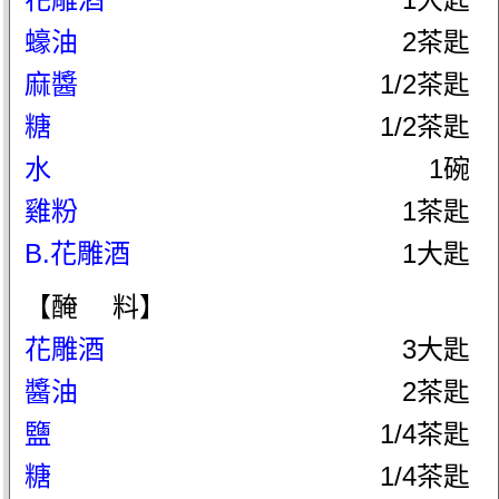
蠔油
2茶匙
麻醬
1/2茶匙
糖
1/2茶匙
水
1碗
雞粉
1茶匙
B.花雕酒
1大匙
【醃 料】
花雕酒
3大匙
醬油
2茶匙
鹽
1/4茶匙
糖
1/4茶匙