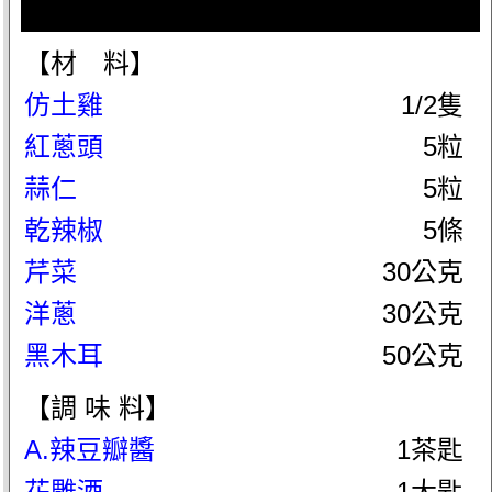
【材 料】
仿土雞
1/2隻
紅蔥頭
5粒
蒜仁
5粒
乾辣椒
5條
芹菜
30公克
洋蔥
30公克
黑木耳
50公克
【調 味 料】
A.辣豆瓣醬
1茶匙
花雕酒
1大匙