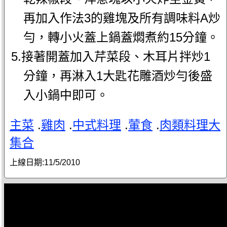
再加入作法3的雞塊及所有調味料A炒
勻，轉小火蓋上鍋蓋燜煮約15分鐘。
5.接著開蓋加入芹菜段、木耳片拌炒1
分鐘，再淋入1大匙花雕酒炒勻後盛
入小鍋中即可。
主菜
.
雞肉
.
中式料理
.
葷食
.
肉類料理大
集合
上線日期:
11/5/2010