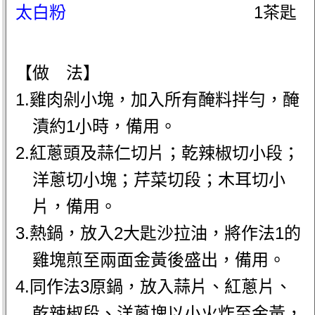
太白粉
1茶匙
【做 法】
1.雞肉剁小塊，加入所有醃料拌勻，醃
漬約1小時，備用。
2.紅蔥頭及蒜仁切片；乾辣椒切小段；
洋蔥切小塊；芹菜切段；木耳切小
片，備用。
3.熱鍋，放入2大匙沙拉油，將作法1的
雞塊煎至兩面金黃後盛出，備用。
4.同作法3原鍋，放入蒜片、紅蔥片、
乾辣椒段、洋蔥塊以小火炸至金黃，