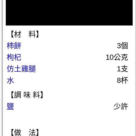
【材 料】
柿餅
3個
枸杞
10公克
仿土雞腿
1支
水
8杯
【調 味 料】
鹽
少許
【做 法】