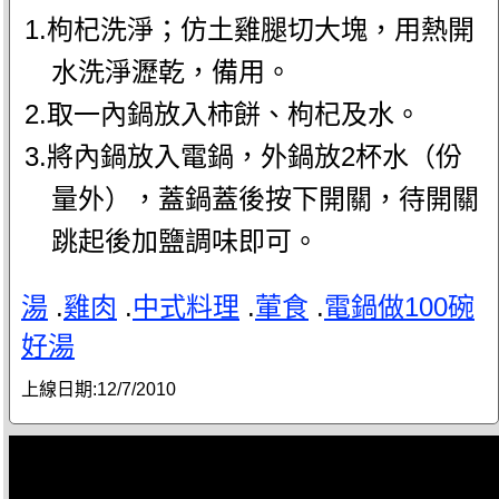
1.枸杞洗淨；仿土雞腿切大塊，用熱開
水洗淨瀝乾，備用。
2.取一內鍋放入柿餅、枸杞及水。
3.將內鍋放入電鍋，外鍋放2杯水（份
量外），蓋鍋蓋後按下開關，待開關
跳起後加鹽調味即可。
湯
.
雞肉
.
中式料理
.
葷食
.
電鍋做100碗
好湯
上線日期:
12/7/2010