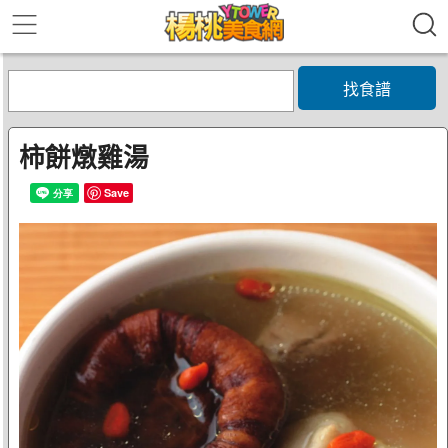
找食譜
柿餅燉雞湯
Save