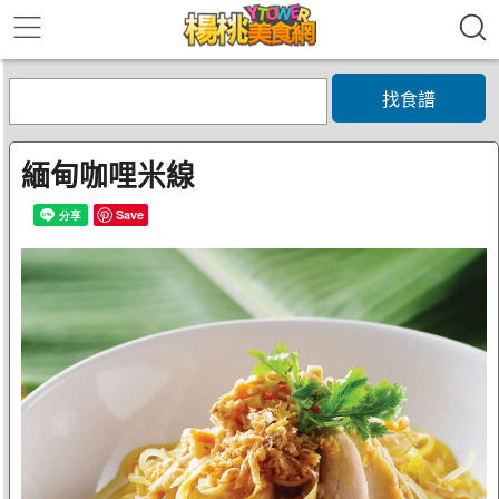
找食譜
緬甸咖哩米線
Save