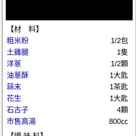
【材 料】
粗米粉
1/2包
土雞腿
1隻
洋蔥
1/2顆
油蔥酥
1大匙
蒜末
1茶匙
花生
1大匙
石古子
4顆
市售高湯
800㏄
【調 味 料】