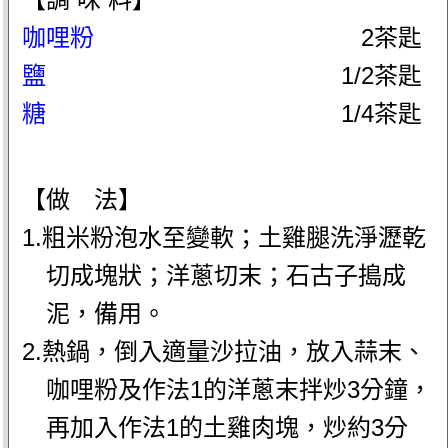
咖哩粉
2茶匙
鹽
1/2茶匙
糖
1/4茶匙
【做 法】
1.粗米粉泡水至變軟；土雞腿洗淨瀝乾
切成塊狀；洋蔥切末；石古子搗成
泥，備用。
2.熱鍋，倒入適量沙拉油，放入蒜末、
咖哩粉及作法1的洋蔥末拌炒3分鐘，
再加入作法1的土雞肉塊，炒約3分