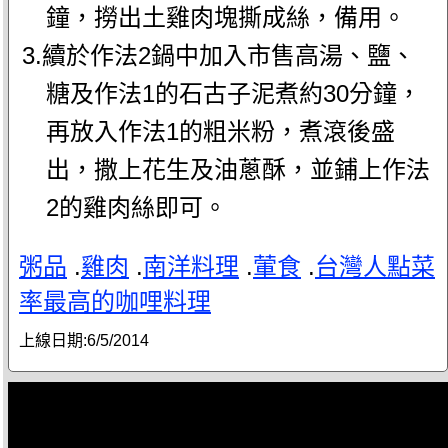
鐘，撈出土雞肉塊撕成絲，備用。
3.續於作法2鍋中加入市售高湯、鹽、
糖及作法1的石古子泥煮約30分鐘，
再放入作法1的粗米粉，煮滾後盛
出，撒上花生及油蔥酥，並鋪上作法
2的雞肉絲即可。
粥品
.
雞肉
.
南洋料理
.
葷食
.
台灣人點菜
率最高的咖哩料理
上線日期:
6/5/2014