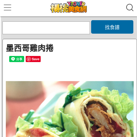
找食譜
墨西哥雞肉捲
Save