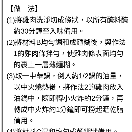
【做 法】
(1)將雞肉洗淨切成條狀，以所有醃料醃
約30分鐘至入味備用。
(2)將材料B均勻調和成麵糊後，與作法
1的雞肉條拌勻，使雞肉條表面均勻
的裹上一層薄麵糊。
(3)取一中華鍋，倒入約1/2鍋的油量，
以中火燒熱後，將作法2的雞肉放入
油鍋中，隨即轉小火炸約2分鐘，再
轉成中火炸約1分鐘即可撈起瀝乾脂
備用。
(4)將材料C混和均勻成麵糊狀備用。