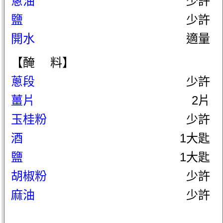
蔥油
少許
鹽
少許
開水
適量
【醃 料】
蔥段
少許
薑片
2片
玉桂粉
少許
酒
1大匙
鹽
1大匙
胡椒粉
少許
麻油
少許