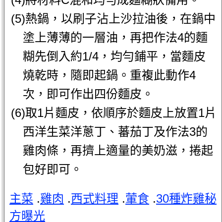
(5)熱鍋，以刷子沾上沙拉油後，在鍋中
塗上薄薄的一層油，再把作法4的麵
糊先倒入約1/4，均勻鋪平，當麵皮
燒乾時，隨即起鍋。重複此動作4
次，即可作出四份麵皮。
(6)取1片麵皮，依順序於麵皮上放置1片
西洋生菜洋蔥丁、蕃茄丁及作法3的
雞肉條，再擠上適量的美奶滋，捲起
包好即可。
主菜
.
雞肉
.
西式料理
.
葷食
.
30種炸雞秘
方曝光