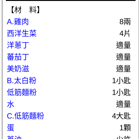
【材 料】
A.雞肉
8兩
西洋生菜
4片
洋蔥丁
適量
蕃茄丁
適量
美奶滋
適量
B.太白粉
1小匙
低筋麵粉
1小匙
水
適量
C.低筋麵粉
4大匙
蛋
1顆