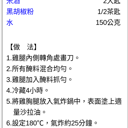
米酒
2大匙
黑胡椒粉
1/2茶匙
水
150公克
【做 法】
1.雞腿內側轉角處畫刀。
2.所有醃料混合均勻。
3.雞腿加入醃料抓勻。
4.冷藏4小時。
5.將雞胸腿放入氣炸鍋中，表面塗上適
量沙拉油。
6.設定180℃，氣炸約25分鐘。