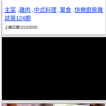
主菜
.
雞肉
.
中式料理
.
葷食
.
快樂廚房雜
誌第124期
上線日期:
2/12/2020