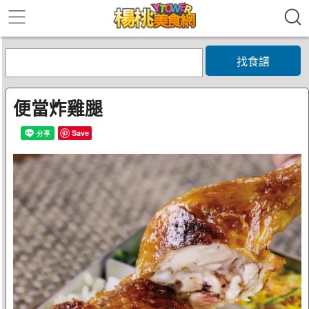
找食譜
便當炸雞腿
Save