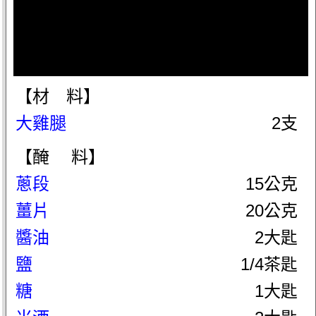
【材 料】
大雞腿
2支
【醃 料】
蔥段
15公克
薑片
20公克
醬油
2大匙
鹽
1/4茶匙
糖
1大匙