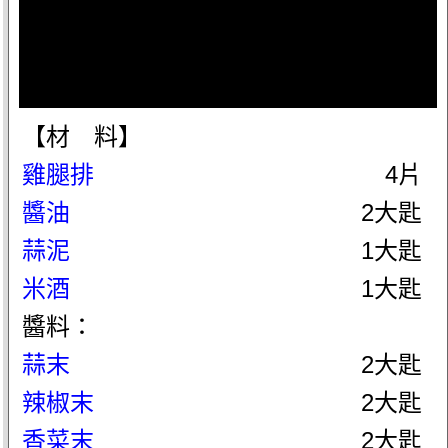
【材 料】
雞腿排
4片
醬油
2大匙
蒜泥
1大匙
米酒
1大匙
醬料：
蒜末
2大匙
辣椒末
2大匙
香菜末
2大匙