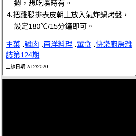
週，想吃隨時有。
4.把雞腿排表皮朝上放入氣炸鍋烤盤，
設定180℃/15分鐘即可。
主菜
.
雞肉
.
南洋料理
.
葷食
.
快樂廚房雜
誌第124期
上線日期:
2/12/2020