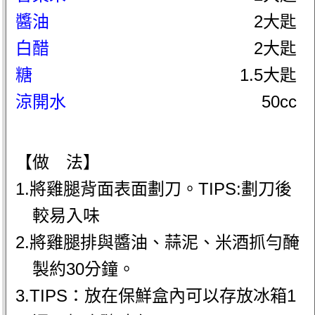
醬油
2大匙
白醋
2大匙
糖
1.5大匙
涼開水
50cc
【做 法】
1.將雞腿背面表面劃刀。TIPS:劃刀後
較易入味
2.將雞腿排與醬油、蒜泥、米酒抓勻醃
製約30分鐘。
3.TIPS：放在保鮮盒內可以存放冰箱1