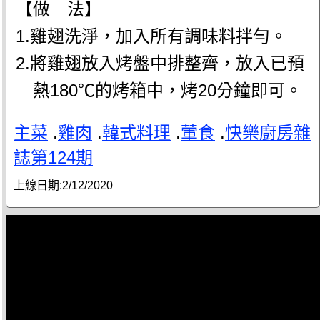
【做 法】
1.雞翅洗淨，加入所有調味料拌勻。
2.將雞翅放入烤盤中排整齊，放入已預
熱180℃的烤箱中，烤20分鐘即可。
主菜
.
雞肉
.
韓式料理
.
葷食
.
快樂廚房雜
誌第124期
上線日期:
2/12/2020