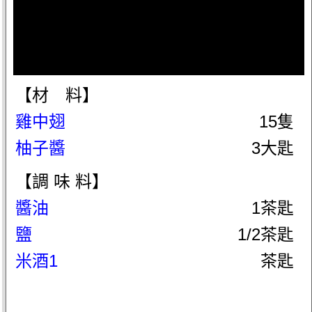
【材 料】
雞中翅
15隻
柚子醬
3大匙
【調 味 料】
醬油
1茶匙
鹽
1/2茶匙
米酒1
茶匙