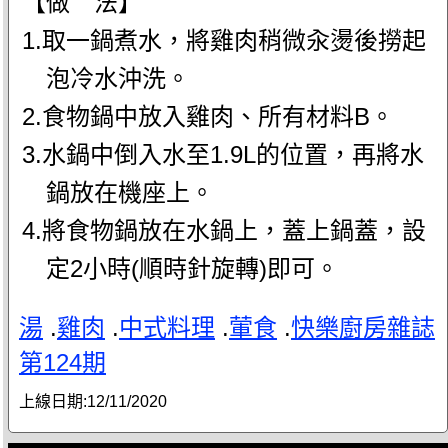
【做 法】
1.取一鍋煮水，將雞肉稍微汆燙後撈起
泡冷水沖洗。
2.食物鍋中放入雞肉、所有材料B。
3.水鍋中倒入水至1.9L的位置，再將水
鍋放在機座上。
4.將食物鍋放在水鍋上，蓋上鍋蓋，設
定2小時(順時針旋轉)即可。
湯
.
雞肉
.
中式料理
.
葷食
.
快樂廚房雜誌
第124期
上線日期:
12/11/2020