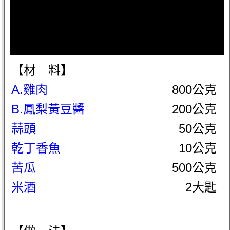
【材 料】
A.雞肉
800公克
B.鳳梨黃豆醬
200公克
蒜頭
50公克
乾丁香魚
10公克
苦瓜
500公克
米酒
2大匙