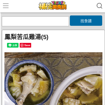
找食譜
鳳梨苦瓜雞湯(5)
Save