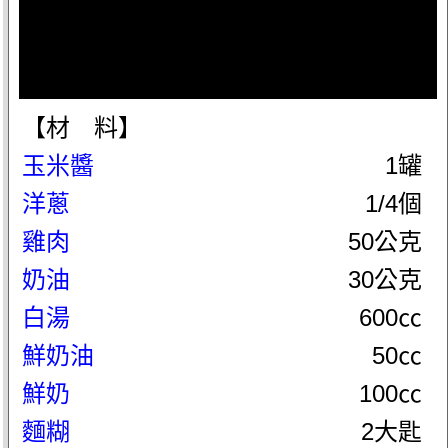
【材 料】
玉米醬
1罐
洋蔥
1/4個
雞肉
50公克
奶油
30公克
白湯
600㏄
鮮奶油
50㏄
鮮奶
100㏄
麵糊
2大匙