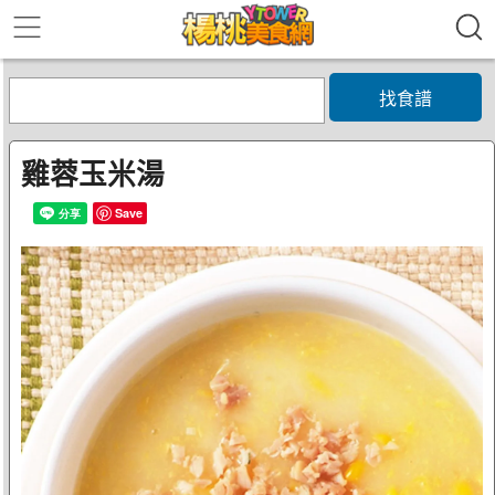
找食譜
雞蓉玉米湯
Save