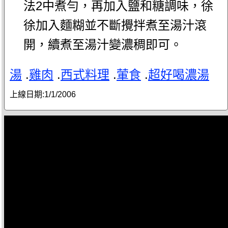
法2中煮勻，再加入鹽和糖調味，徐
徐加入麵糊並不斷攪拌煮至湯汁滾
開，續煮至湯汁變濃稠即可。
湯
.
雞肉
.
西式料理
.
葷食
.
超好喝濃湯
上線日期:
1/1/2006