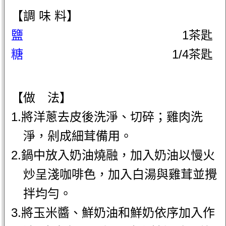
【調 味 料】
鹽
1茶匙
糖
1/4茶匙
【做 法】
1.將洋蔥去皮後洗淨、切碎；雞肉洗
淨，剁成細茸備用。
2.鍋中放入奶油燒融，加入奶油以慢火
炒呈淺咖啡色，加入白湯與雞茸並攪
拌均勻。
3.將玉米醬、鮮奶油和鮮奶依序加入作