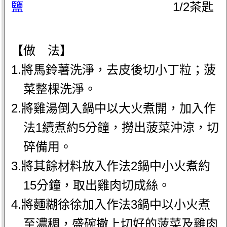
鹽
1/2茶匙
【做 法】
1.將馬鈴薯洗淨，去皮後切小丁粒；菠
菜整棵洗淨。
2.將雞湯倒入鍋中以大火煮開，加入作
法1續煮約5分鐘，撈出菠菜沖涼，切
碎備用。
3.將其餘材料放入作法2鍋中小火煮約
15分鐘，取出雞肉切成絲。
4.將麵糊徐徐加入作法3鍋中以小火煮
至濃稠，盛碗撒上切好的菠菜及雞肉