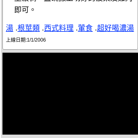
即可。
湯
.
根莖類
.
西式料理
.
葷食
.
超好喝濃湯
上線日期:
1/1/2006