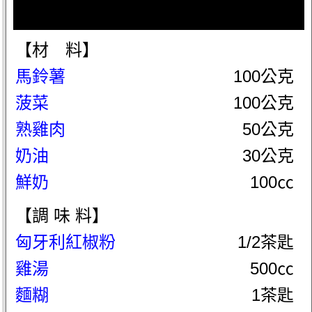
【材 料】
馬鈴薯
100公克
菠菜
100公克
熟雞肉
50公克
奶油
30公克
鮮奶
100㏄
【調 味 料】
匈牙利紅椒粉
1/2茶匙
雞湯
500㏄
麵糊
1茶匙