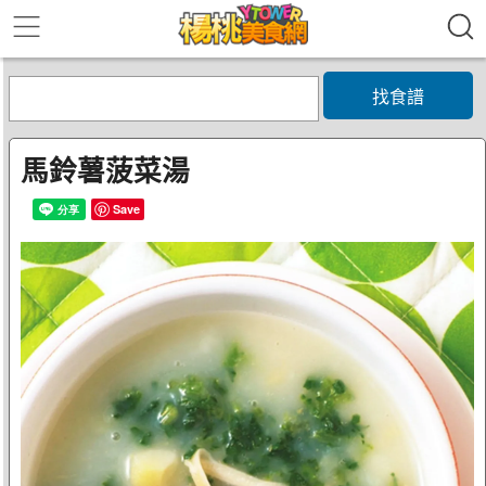
找食譜
馬鈴薯菠菜湯
Save