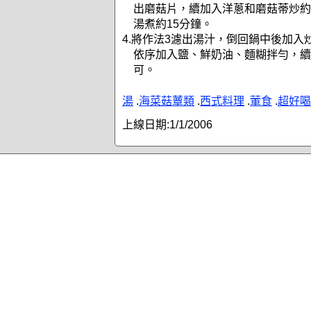
出磨菇片，續加入洋蔥和磨菇蒂炒約
湯煮約15分鐘。
4.將作法3濾出湯汁，倒回鍋中後加入
依序加入鹽、鮮奶油、麵糊拌勻，續
可。
湯
.
海菜菇蕈類
.
西式料理
.
葷食
.
超好喝
上線日期:
1/1/2006