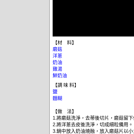
【材 料】
磨菇
洋蔥
奶油
雞湯
鮮奶油
【調 味 料】
鹽
麵糊
【做 法】
1.將磨菇洗淨，去蒂後切片，磨菇留下
2.將洋蔥去皮後洗淨，切成細粒備用。
3.鍋中放入奶油燒融，放入磨菇片以小