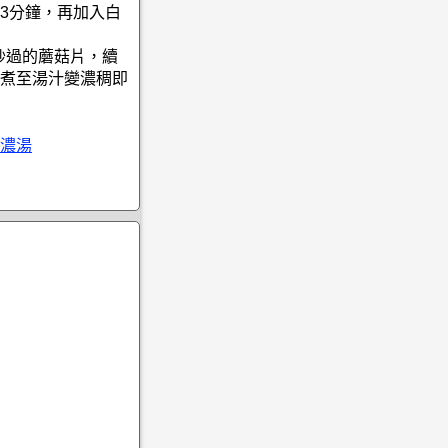
3分鐘，再加入白
炒過的蘑菇片，續
煮至湯汁變濃稠即
濃湯