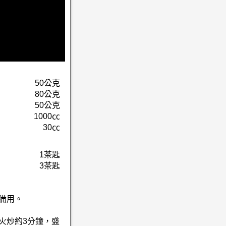
50公克
80公克
50公克
1000㏄
30㏄
1茶匙
3茶匙
備用。
火炒約3分鐘，盛