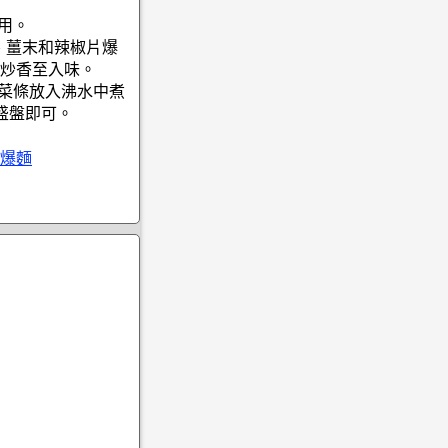
用。
、薑末和辣椒片爆
炒香至入味。
蔬菜條放入沸水中煮
盛盤即可。
爆麵