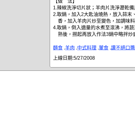
【做 法】
1.辣椒洗淨切片狀；羊肉片洗淨瀝乾備
2.取鍋，加入2大匙油燒熱，放入蒜末
香，加入羊肉片炒至變色，加調味料
4.取鍋，倒入適量的水煮至滾沸，將
熟後，撈起再放入作法3鍋中略拌炒
麵食
.
羊肉
.
中式料理
.
葷食
.
讚不絕口醬
上線日期:
5/27/2008