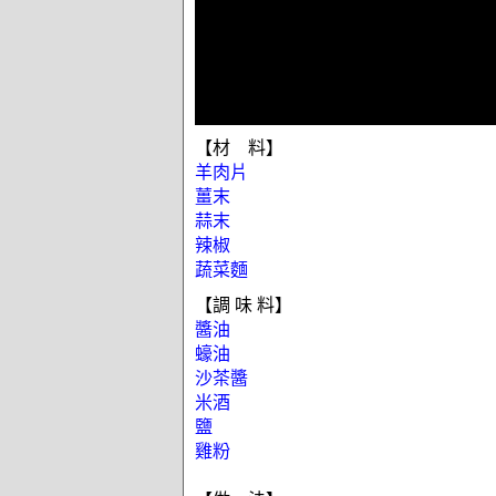
【材 料】
羊肉片
薑末
蒜末
辣椒
蔬菜麵
【調 味 料】
醬油
蠔油
沙茶醬
米酒
鹽
雞粉