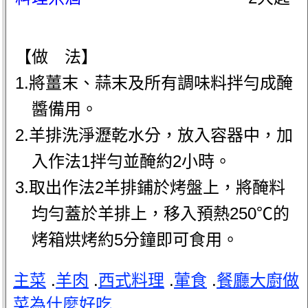
【做 法】
1.將薑末、蒜末及所有調味料拌勻成醃
醬備用。
2.羊排洗淨瀝乾水分，放入容器中，加
入作法1拌勻並醃約2小時。
3.取出作法2羊排鋪於烤盤上，將醃料
均勻蓋於羊排上，移入預熱250℃的
烤箱烘烤約5分鐘即可食用。
主菜
.
羊肉
.
西式料理
.
葷食
.
餐廳大廚做
菜為什麼好吃