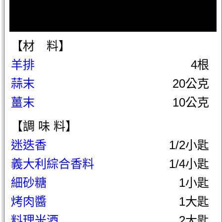
【材 料】
羊排
4根
蒜末
20公克
薑末
10公克
【調 味 料】
迷迭香
1/2小匙
義大利綜合香料
1/4小匙
細砂糖
1小匙
烤肉醬
1大匙
料理米酒
2大匙