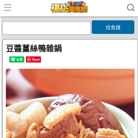
找食譜
豆醬薑絲鴨雜鍋
Save