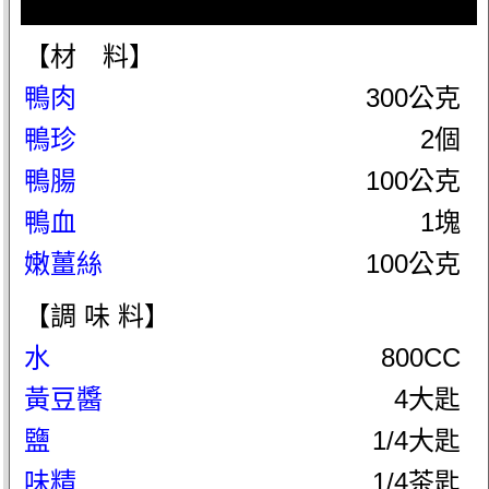
【材 料】
鴨肉
300公克
鴨珍
2個
鴨腸
100公克
鴨血
1塊
嫩薑絲
100公克
【調 味 料】
水
800CC
黃豆醬
4大匙
鹽
1/4大匙
味精
1/4茶匙