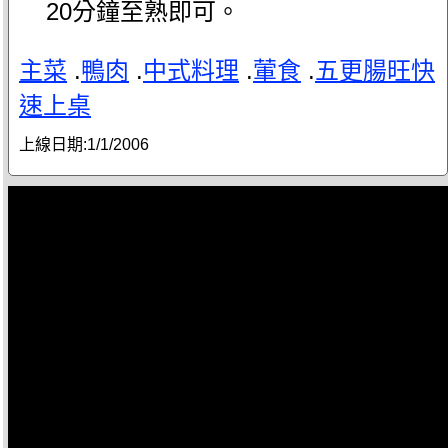
20分鐘至熟即可。
主菜
.
鴨肉
.
中式料理
.
葷食
.
五更腸旺快
速上桌
上線日期:
1/1/2006