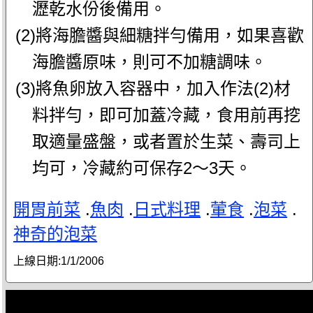
瀝乾水份後備用。
(2)將海膽醬與細糖拌勻備用，如果喜歡
海膽醬原味，則可不加糖調味。
(3)將魚卵放入容器中，加入作法(2)材
料拌勻，即可加蓋冷藏，食用前再挖
取適量盛盤，或者置於生菜、壽司上
均可，冷藏約可保存2～3天。
開胃前菜
.
魚肉
.
日式料理
.
葷食
.
泡菜
.
神奇的泡菜
上線日期:
1/1/2006