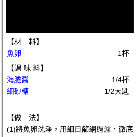
【材 料】
魚卵
1杯
【調 味 料】
海膽醬
1/4杯
細砂糖
1/2大匙
【做 法】
(1)將魚卵洗淨，用細目篩網過濾，徹底