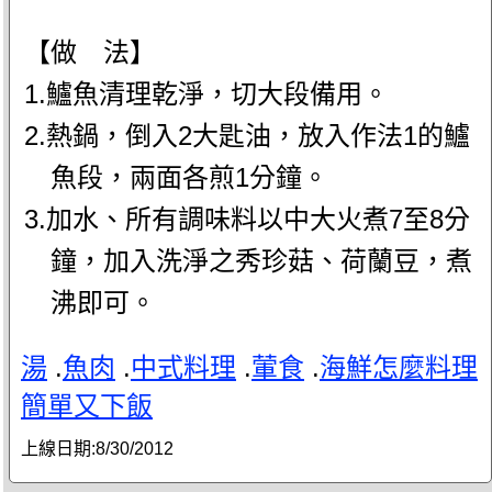
【做 法】
1.鱸魚清理乾淨，切大段備用。
2.熱鍋，倒入2大匙油，放入作法1的鱸
魚段，兩面各煎1分鐘。
3.加水、所有調味料以中大火煮7至8分
鐘，加入洗淨之秀珍菇、荷蘭豆，煮
沸即可。
湯
.
魚肉
.
中式料理
.
葷食
.
海鮮怎麼料理
簡單又下飯
上線日期:
8/30/2012