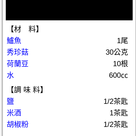
【材 料】
鱸魚
1尾
秀珍菇
30公克
荷蘭豆
10根
水
600㏄
【調 味 料】
鹽
1/2茶匙
米酒
1茶匙
胡椒粉
1/2茶匙