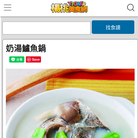
找食譜
奶湯鱸魚鍋
Save