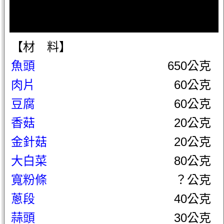
【材 料】
魚頭
650公克
肉片
60公克
豆腐
60公克
香菇
20公克
金針菇
20公克
大白菜
80公克
寬粉條
？公克
蔥段
40公克
蒜頭
30公克