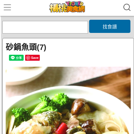
找食譜
砂鍋魚頭(7)
Save