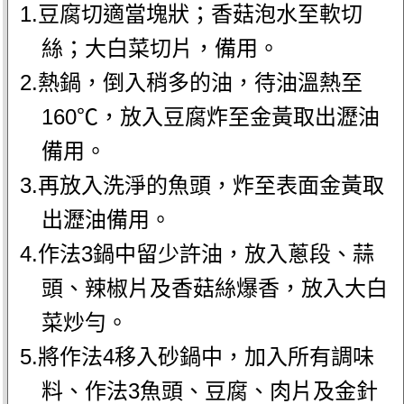
1.豆腐切適當塊狀；香菇泡水至軟切
絲；大白菜切片，備用。
2.熱鍋，倒入稍多的油，待油溫熱至
160℃，放入豆腐炸至金黃取出瀝油
備用。
3.再放入洗淨的魚頭，炸至表面金黃取
出瀝油備用。
4.作法3鍋中留少許油，放入蔥段、蒜
頭、辣椒片及香菇絲爆香，放入大白
菜炒勻。
5.將作法4移入砂鍋中，加入所有調味
料、作法3魚頭、豆腐、肉片及金針