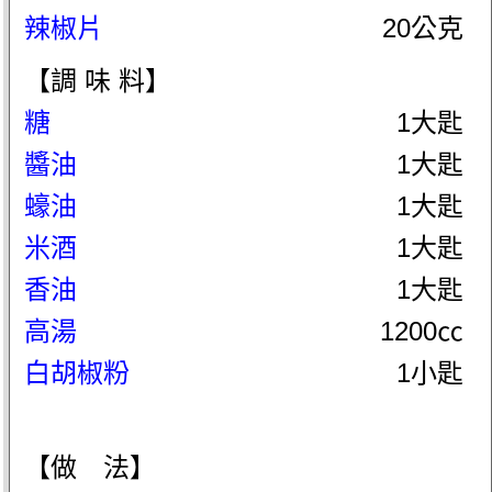
辣椒片
20公克
【調 味 料】
糖
1大匙
醬油
1大匙
蠔油
1大匙
米酒
1大匙
香油
1大匙
高湯
1200㏄
白胡椒粉
1小匙
【做 法】