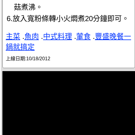
菇煮沸。
6.放入寬粉條轉小火燜煮20分鐘即可。
主菜
.
魚肉
.
中式料理
.
葷食
.
豐盛晚餐一
鍋就搞定
上線日期:
10/18/2012